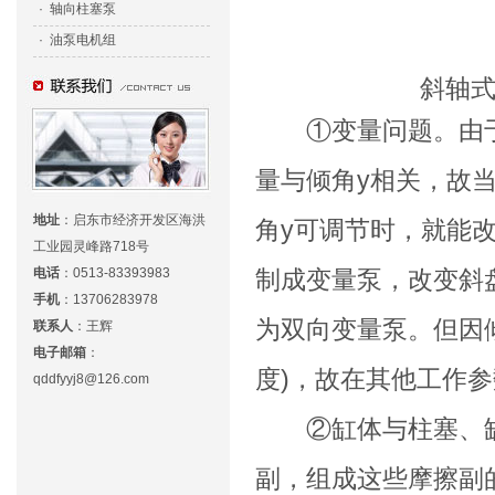
·
轴向柱塞泵
·
油泵电机组
斜轴
①变量问题。由于
量与倾角y相关，故
地址
：
启东市经济开发区海洪
角y可调节时，就能
工业园灵峰路718号
电话
：
0513-83393983
制成变量泵，改变斜
手机
：
13706283978
为双向变量泵。但因倾
联系人
：
王辉
电子邮箱
：
度)，故在其他工作
qddfyyj8@126.com
②缸体与柱塞、缸
副，组成这些摩擦副