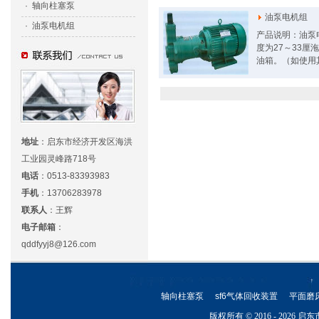
·
轴向柱塞泵
油泵电机组
·
油泵电机组
产品说明：油泵电
度为27～33
油箱。（如使用其
地址
：
启东市经济开发区海洪
工业园灵峰路718号
电话
：
0513-83393983
手机
：
13706283978
联系人
：
王辉
电子邮箱
：
qddfyyj8@126.com
轴向柱塞泵
sf6气体回收装置
平面磨
版权所有 © 2016 - 202