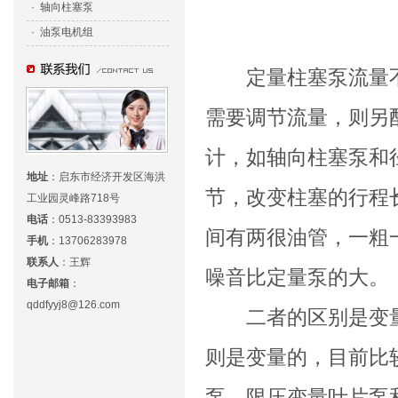
·
轴向柱塞泵
·
油泵电机组
定量柱塞泵流量不
需要调节流量，则另
计，如轴向柱塞泵和
地址
：
启东市经济开发区海洪
节，改变柱塞的行程
工业园灵峰路718号
电话
：
0513-83393983
间有两很油管，一粗
手机
：
13706283978
联系人
：
王辉
噪音比定量泵的大。
电子邮箱
：
qddfyyj8@126.com
二者的区别是变量
则是变量的，目前比
泵、限压变量叶片泵