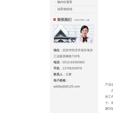
·
轴向柱塞泵
·
油泵电机组
地址
：
启东市经济开发区海洪
工业园灵峰路718号
电话
：
0513-83393983
手机
：
13706283978
联系人
：
王辉
电子邮箱
：
产品
qddfyyj8@126.com
ZCY
的工
小、
ZCY